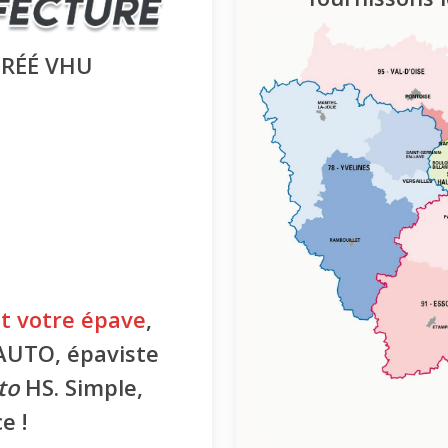
GRÉÉ VHU
t votre épave
,
 AUTO, épaviste
to
HS. Simple,
e !