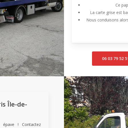
Ce papi
La carte grise est ba
Nous conduisons alors 
06 03 79 52 5
s Île-de-
u épave ! Contactez