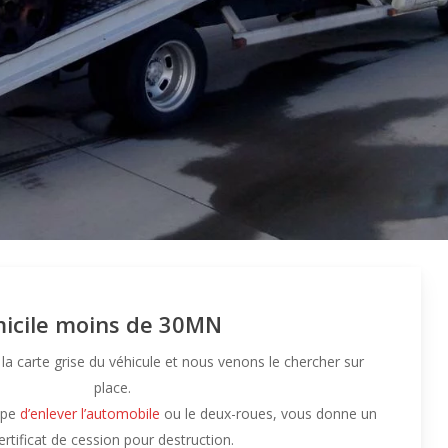
micile moins de 30MN
 la carte grise du véhicule et nous venons le chercher sur
place.
upe
d’enlever l’automobile
ou le deux-roues, vous donne un
ertificat de cession pour destruction.