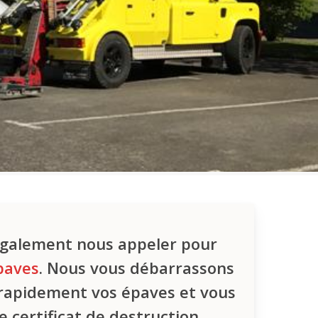
galement nous appeler pour
paves
. Nous vous débarrassons
rapidement vos épaves et vous
e certificat de destruction.