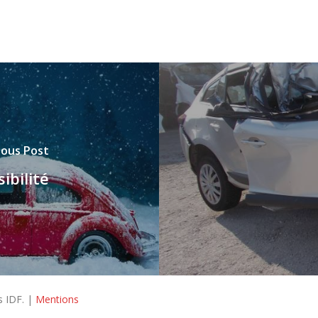
ious Post
ibilité
s IDF. |
Mentions