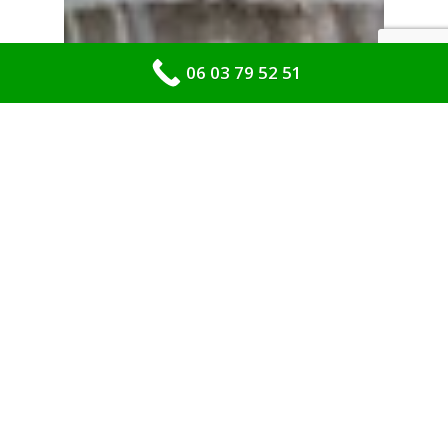
06 03 79 52 51
Enlèvement épave gratuit
Enlevement epave Île-De-France
Épave-Express
Reprise voiture casse
Achat de tout type de