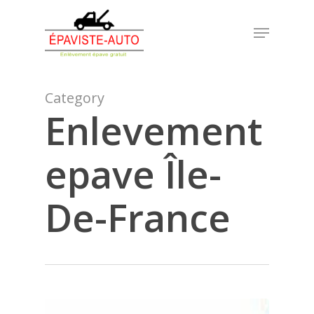
Skip
Menu
to
Close
main
Menu
content
Category
Enlevement
epave Île-
De-France