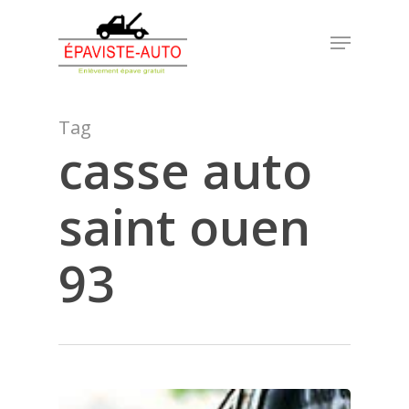
Skip
Menu
to
Close
main
Menu
content
Tag
casse auto
saint ouen
93