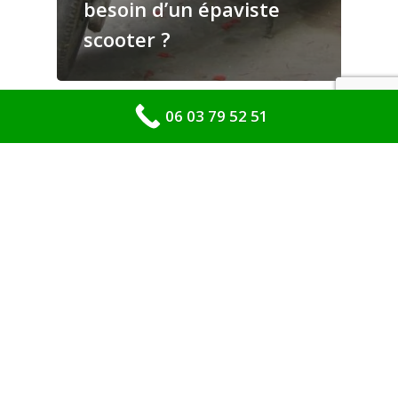
besoin d’un épaviste
scooter ?
06 03 79 52 51
Enlèvement épave gratuit
Enlevement epave Île-De-France