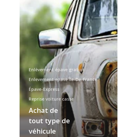
Enlèvement épave gratuit
Enlevement epave Île-De-France
Épave-Express
Reprise voiture casse
Achat de
tout type de
véhicule