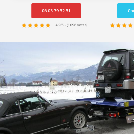
06 03 79 52 51
Co
4.9/5 - (1096 votes)