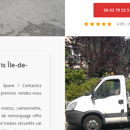
06 03 79 52 5
4.9/5 - 
s Île-de-
u épave ! Contactez
 prenons rendez-vous
s, motos, camionnette,
se de remorquage offre
n toutes sécurités car