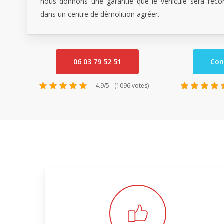
nous donnons une garantie que le véhicule sera reco
dans un centre de démolition agréer.
06 03 79 52 51
Con
4.9/5 - (1096 votes)