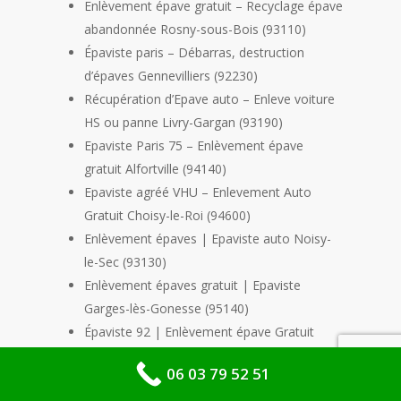
Enlèvement épave gratuit – Recyclage épave
abandonnée Rosny-sous-Bois (93110)
Épaviste paris – Débarras, destruction
d’épaves Gennevilliers (92230)
Récupération d’Epave auto – Enleve voiture
HS ou panne Livry-Gargan (93190)
Epaviste Paris 75 – Enlèvement épave
gratuit Alfortville (94140)
Epaviste agréé VHU – Enlevement Auto
Gratuit Choisy-le-Roi (94600)
Enlèvement épaves | Epaviste auto Noisy-
le-Sec (93130)
Enlèvement épaves gratuit | Epaviste
Garges-lès-Gonesse (95140)
Épaviste 92 | Enlèvement épave Gratuit
agréé La Courneuve (93120)
06 03 79 52 51
Enlèvement épave Gratuit | Epaviste agréé