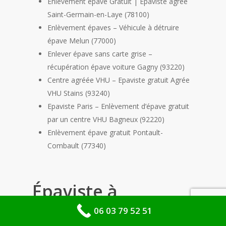
Enlèvement épave Gratuit | Epaviste agréé
Saint-Germain-en-Laye (78100)
Enlèvement épaves – Véhicule à détruire
épave Melun (77000)
Enlever épave sans carte grise –
récupération épave voiture Gagny (93220)
Centre agréée VHU – Epaviste gratuit Agrée
VHU Stains (93240)
Epaviste Paris – Enlèvement d’épave gratuit
par un centre VHU Bagneux (92220)
Enlèvement épave gratuit Pontault-
Combault (77340)
Épaviste à
domicile moins de
06 03 79 52 51