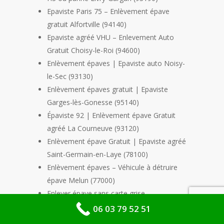
Epaviste Paris 75 – Enlèvement épave
gratuit Alfortville (94140)
Epaviste agréé VHU – Enlevement Auto
Gratuit Choisy-le-Roi (94600)
Enlèvement épaves | Epaviste auto Noisy-
le-Sec (93130)
Enlèvement épaves gratuit | Epaviste
Garges-lès-Gonesse (95140)
Épaviste 92 | Enlèvement épave Gratuit
agréé La Courneuve (93120)
Enlèvement épave Gratuit | Epaviste agréé
Saint-Germain-en-Laye (78100)
Enlèvement épaves – Véhicule à détruire
épave Melun (77000)
Enlever épave sans carte grise –
récupération épave voiture Gagny (93220)
06 03 79 52 51
Centre agréée VHU – Epaviste gratuit Agrée